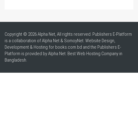
Copyright © 2026 Alpha Net, All rights reserved. Publishers E-Platform
is a collaboration of Alpha Net & SomoyNet.
Website Design
,
Development & Hosting for books.com.bd and the Publishers E-
Platform is provided by Alpha Net. Best
Web Hosting Company in
Bangladesh
.