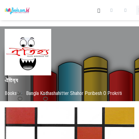
ঐতিহ্য
Books
/
Bangla Kothashahitter Shahor Poribesh O Prokriti