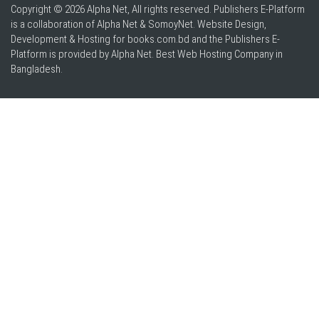
Copyright © 2026 Alpha Net, All rights reserved. Publishers E-Platform
is a collaboration of Alpha Net & SomoyNet.
Website Design
,
Development & Hosting for books.com.bd and the Publishers E-
Platform is provided by Alpha Net. Best
Web Hosting Company in
Bangladesh
.