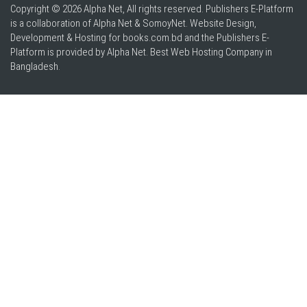
Copyright © 2026 Alpha Net, All rights reserved. Publishers E-Platform
is a collaboration of Alpha Net & SomoyNet.
Website Design
,
Development & Hosting for books.com.bd and the Publishers E-
Platform is provided by Alpha Net. Best
Web Hosting Company in
Bangladesh
.