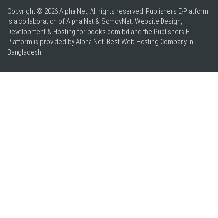
Copyright © 2026 Alpha Net, All rights reserved. Publishers E-Platform
is a collaboration of Alpha Net & SomoyNet.
Website Design
,
Development & Hosting for books.com.bd and the Publishers E-
Platform is provided by Alpha Net. Best
Web Hosting Company in
Bangladesh
.