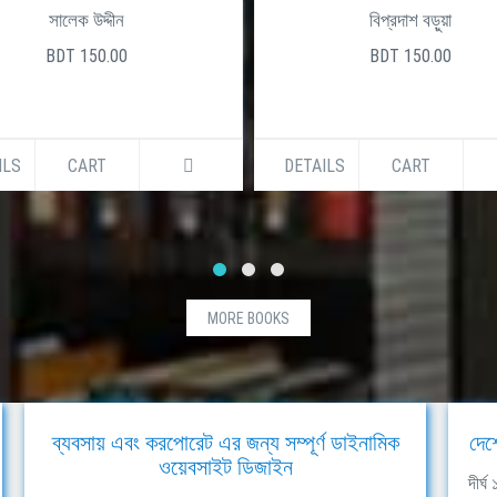
সালেক উদ্দীন
বিপ্রদাশ বড়ুয়া
BDT 150.00
BDT 150.00
ILS
CART
DETAILS
CART
MORE BOOKS
ব্যবসায় এবং করপোরেট এর জন্য সম্পূর্ণ ডাইনামিক
দেশ
ওয়েবসাইট ডিজাইন
দীর্