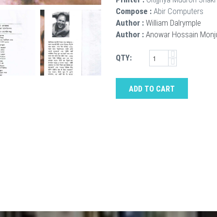
Compose :
Abir Computers
Author :
William Dalrymple
Author :
Anowar Hossain Monj
QTY:
ADD TO CART