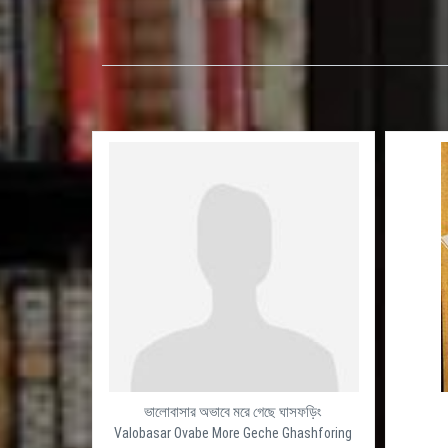
ভালোবাসার অভাবে মরে গেছে ঘাসফড়িং
Valobasar Ovabe More Geche Ghashforing