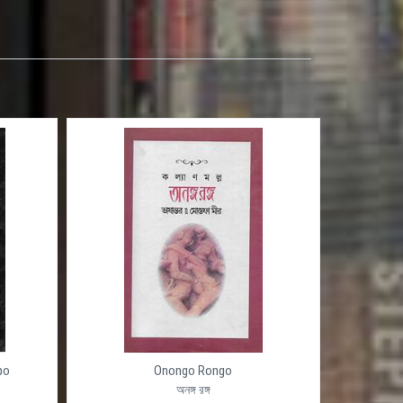
po
Onongo Rongo
অনঙ্গ রঙ্গ