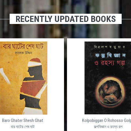
RECENTLY UPDATED BOOKS
Baro Ghater Shesh Ghat
Kolpobiggan O Rohosso Gol
বার ঘাটের শেষ ঘাট
কল্পবিজ্ঞান ও রহস্য গল্প