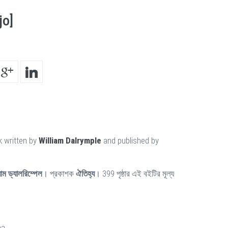
jo]
k written by
William Dalrymple
and published by
ম ড্যালরিম্পেল
। প্রকাশক
ঐতিহ্য
। 399 পৃষ্ঠার এই বইটির মূল্য
ha