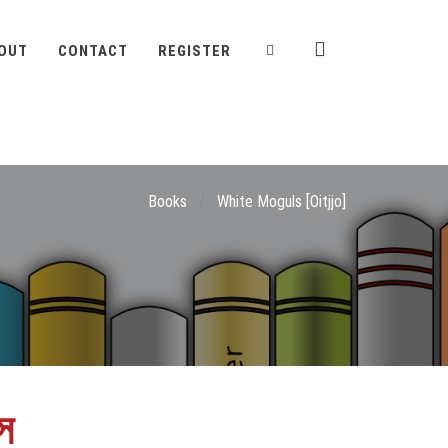
OUT
CONTACT
REGISTER
Books
/
White Moguls [Oitjjo]
স