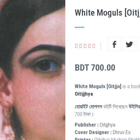
White Moguls [Oitj
BDT 700.00
White Moguls [Oitjjo]
is a boo
Oitijjhya
.
হোয়াইট মোগলস
বইটি লিখেছেন
উইলিয়া
700 টাকা।
Publisher :
Oitijjhya
Cover Designer :
Dhruv Es
Printer :
Oitijjhya Mudron Shak