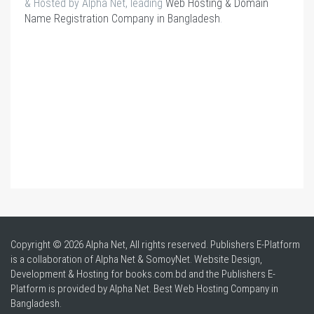
& Hosted by Alpha Net, leading
Web Hosting & Domain
Name Registration Company in Bangladesh
.
Copyright © 2026 Alpha Net, All rights reserved. Publishers E-Platform
is a collaboration of Alpha Net & SomoyNet.
Website Design
,
Development & Hosting for books.com.bd and the Publishers E-
Platform is provided by Alpha Net. Best
Web Hosting Company in
Bangladesh
.