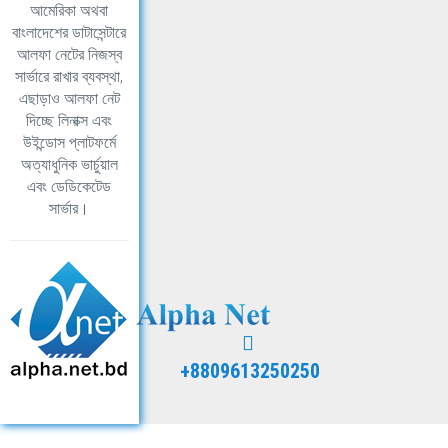
আমেরিকা অথবা
বাংলাদেশের ডাটাসেন্টারে
আলফা নেটের নিজস্ব
সার্ভারে রাখার ব্যবস্থা,
এছাড়াও আলফা নেট
দিচ্ছে লিনাক্স এবং
উইন্ডোস প্লাটফর্মে
অত্যাধুনিক ভার্চুয়াল
এবং ডেডিকেটেড
সার্ভার।
+8809613250250