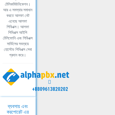
টেলিকমিউনিকেশন।
আর এ সমস্যার সমাধান
করতে আলফা নেট
এনেছে আলফা
পিবিএক্স। আলফা
পিবিএক্স আইপি
টেলিফোনি এবং পিবিএক্স
সার্ভিসের সবন্বয়ে
হোস্টেড পিবিএক্স সেবা
প্রদান করে।
+8809613820202
ব্যবসায় এবং
করপোরেট এর