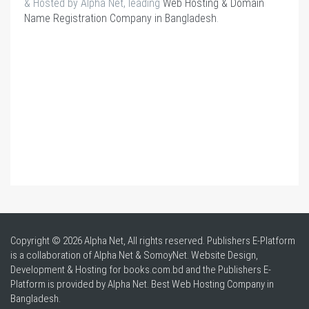
& Hosted by Alpha Net, leading
Web Hosting & Domain
Name Registration Company in Bangladesh
.
Copyright © 2026 Alpha Net, All rights reserved. Publishers E-Platform
is a collaboration of Alpha Net & SomoyNet.
Website Design
,
Development & Hosting for books.com.bd and the Publishers E-
Platform is provided by Alpha Net. Best
Web Hosting Company in
Bangladesh
.