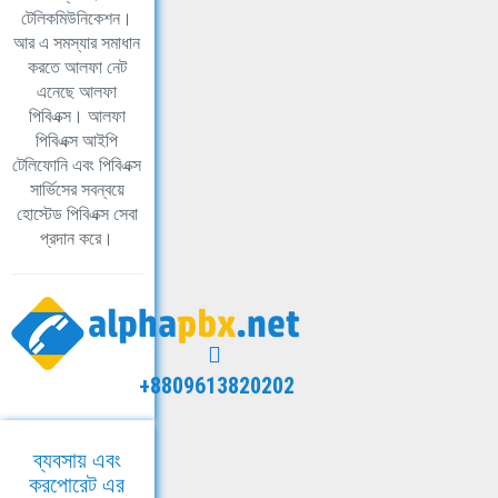
টেলিকমিউনিকেশন।
আর এ সমস্যার সমাধান
করতে আলফা নেট
এনেছে আলফা
পিবিএক্স। আলফা
পিবিএক্স আইপি
টেলিফোনি এবং পিবিএক্স
সার্ভিসের সবন্বয়ে
হোস্টেড পিবিএক্স সেবা
প্রদান করে।
+8809613820202
ব্যবসায় এবং
করপোরেট এর