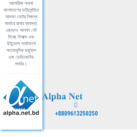
আমেরিকা অথবা
বাংলাদেশের ডাটাসেন্টারে
আলফা নেটের নিজস্ব
সার্ভারে রাখার ব্যবস্থা,
এছাড়াও আলফা নেট
দিচ্ছে লিনাক্স এবং
উইন্ডোস প্লাটফর্মে
অত্যাধুনিক ভার্চুয়াল
এবং ডেডিকেটেড
সার্ভার।
+8809613250250