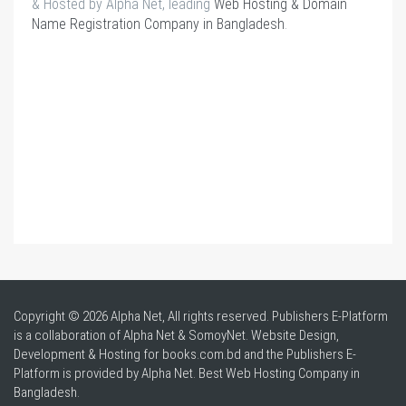
& Hosted by Alpha Net, leading
Web Hosting & Domain
Name Registration Company in Bangladesh
.
Copyright © 2026 Alpha Net, All rights reserved. Publishers E-Platform
is a collaboration of Alpha Net & SomoyNet.
Website Design
,
Development & Hosting for books.com.bd and the Publishers E-
Platform is provided by Alpha Net. Best
Web Hosting Company in
Bangladesh
.