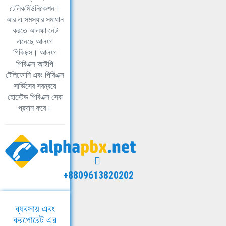
টেলিকমিউনিকেশন।
আর এ সমস্যার সমাধান
করতে আলফা নেট
এনেছে আলফা
পিবিএক্স। আলফা
পিবিএক্স আইপি
টেলিফোনি এবং পিবিএক্স
সার্ভিসের সবন্বয়ে
হোস্টেড পিবিএক্স সেবা
প্রদান করে।
+8809613820202
ব্যবসায় এবং
করপোরেট এর