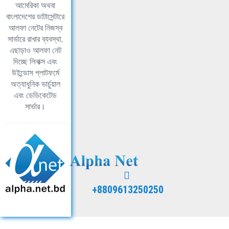
আমেরিকা অথবা
বাংলাদেশের ডাটাসেন্টারে
আলফা নেটের নিজস্ব
সার্ভারে রাখার ব্যবস্থা,
এছাড়াও আলফা নেট
দিচ্ছে লিনাক্স এবং
উইন্ডোস প্লাটফর্মে
অত্যাধুনিক ভার্চুয়াল
এবং ডেডিকেটেড
সার্ভার।
+8809613250250