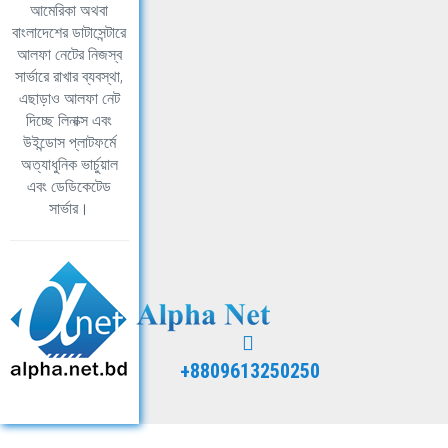
আমেরিকা অথবা
বাংলাদেশের ডাটাসেন্টারে
আলফা নেটের নিজস্ব
সার্ভারে রাখার ব্যবস্থা,
এছাড়াও আলফা নেট
দিচ্ছে লিনাক্স এবং
উইন্ডোস প্লাটফর্মে
অত্যাধুনিক ভার্চুয়াল
এবং ডেডিকেটেড
সার্ভার।
+8809613250250