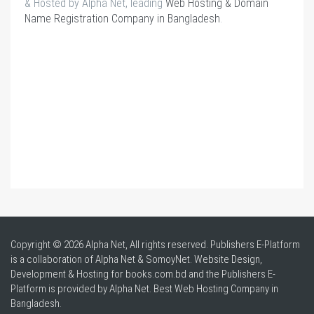
& Hosted by Alpha Net, leading
Web Hosting & Domain
Name Registration Company in Bangladesh
.
Copyright © 2026 Alpha Net, All rights reserved. Publishers E-Platform
is a collaboration of Alpha Net & SomoyNet.
Website Design
,
Development & Hosting for books.com.bd and the Publishers E-
Platform is provided by Alpha Net. Best
Web Hosting Company in
Bangladesh
.