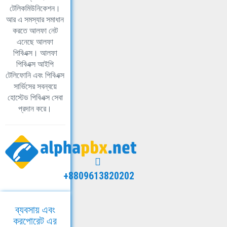
টেলিকমিউনিকেশন।
আর এ সমস্যার সমাধান
করতে আলফা নেট
এনেছে আলফা
পিবিএক্স। আলফা
পিবিএক্স আইপি
টেলিফোনি এবং পিবিএক্স
সার্ভিসের সবন্বয়ে
হোস্টেড পিবিএক্স সেবা
প্রদান করে।
+8809613820202
ব্যবসায় এবং
করপোরেট এর