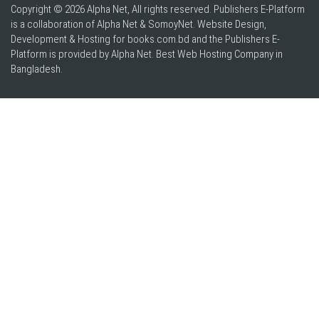
Copyright © 2026 Alpha Net, All rights reserved. Publishers E-Platform
is a collaboration of Alpha Net & SomoyNet.
Website Design
,
Development & Hosting for books.com.bd and the Publishers E-
Platform is provided by Alpha Net. Best
Web Hosting Company in
Bangladesh
.