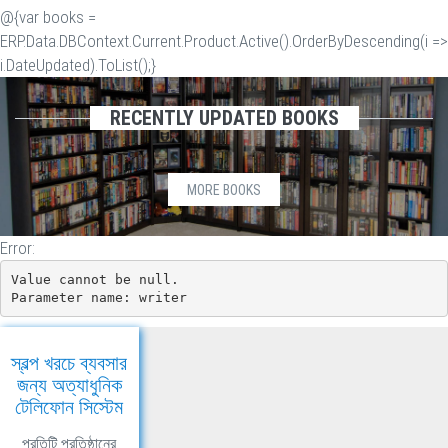
@{var books =
ERP.Data.DBContext.Current.Product.Active().OrderByDescending(i =>
i.DateUpdated).ToList();}
RECENTLY UPDATED BOOKS
MORE BOOKS
Error:
Value cannot be null.

Parameter name: writer
স্বল্প খরচে ব্যবসার
জন্য অত্যাধুনিক
টেলিফোন সিস্টেম
প্রতিটি প্রতিষ্ঠানের