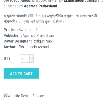
Jottosob Ajgubi
is a book written by
Ekhlasuddin Ahmad
and
published by
Agamee Prakashani
.
যত্তোসব আজগুবি
বইটি লিখেছেন
এখ্‌লাসউদ্দিন আহ্‌মদ
। প্রকাশক
আগামী
প্রকাশনী
। 72 পৃষ্ঠার এই বইটির মূল্য 50 টাকা।
Printer :
Swarbarna Printers
Publisher :
Agamee Prakashani
Cover Designer :
Rofiqun Nabi
Author :
Ekhlasuddin Ahmad
QTY:
ADD TO CART