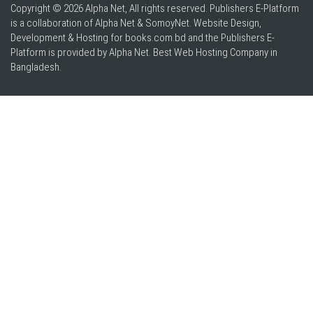
Copyright © 2026 Alpha Net, All rights reserved. Publishers E-Platform
is a collaboration of Alpha Net & SomoyNet.
Website Design
,
Development & Hosting for books.com.bd and the Publishers E-
Platform is provided by Alpha Net. Best
Web Hosting Company in
Bangladesh
.