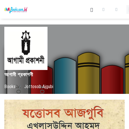
আগামী প্রকাশনী
Books
/
Jottosob Ajgubi