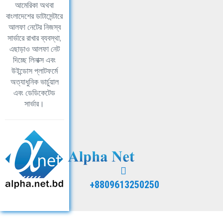
আমেরিকা অথবা
বাংলাদেশের ডাটাসেন্টারে
আলফা নেটের নিজস্ব
সার্ভারে রাখার ব্যবস্থা,
এছাড়াও আলফা নেট
দিচ্ছে লিনাক্স এবং
উইন্ডোস প্লাটফর্মে
অত্যাধুনিক ভার্চুয়াল
এবং ডেডিকেটেড
সার্ভার।
+8809613250250