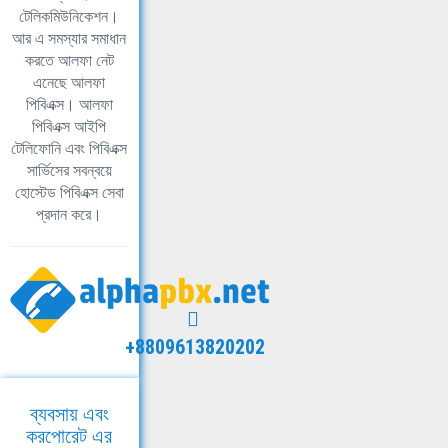
টেলিকমিউনিকেশন।
আর এ সমস্যার সমাধান
করতে আলফা নেট
এনেছে আলফা
পিবিএক্স। আলফা
পিবিএক্স আইপি
টেলিফোনি এবং পিবিএক্স
সার্ভিসের সবন্বয়ে
হোস্টেড পিবিএক্স সেবা
প্রদান করে।
+8809613820202
ব্যবসায় এবং
করপোরেট এর