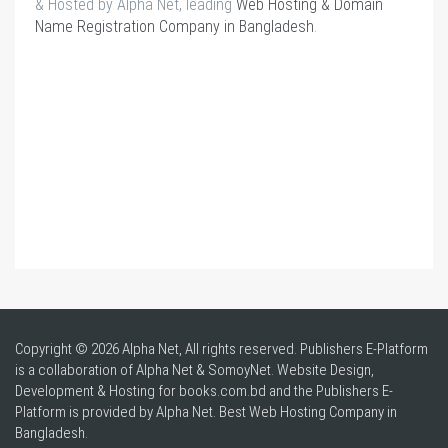
& Hosted by Alpha Net, leading
Web Hosting & Domain
Name Registration Company in Bangladesh
.
Copyright © 2026 Alpha Net, All rights reserved. Publishers E-Platform
is a collaboration of Alpha Net & SomoyNet.
Website Design
,
Development & Hosting for books.com.bd and the Publishers E-
Platform is provided by Alpha Net. Best
Web Hosting Company in
Bangladesh
.