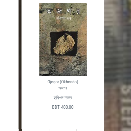
Ojogor (Okhondo)
অজগর
হরিপদ দত্ত
BDT 480.00