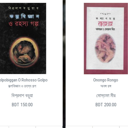
olpobiggan O Rohosso Golpo
Onongo Rongo
কল্পবিজ্ঞান ও রহস্য গল্প
অনঙ্গ রঙ্গ
বিপ্রদাশ বড়ুয়া
মোস্তফা মীর
BDT 150.00
BDT 200.00