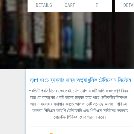
DETAILS
CART
DETA
স্বল্প খরচে ব্যবসার জন্য অত্যাধুনিক টেলিফোন সিস্টেম
প্রতিটি প্রতিষ্ঠানের ক্ষেত্রেই যোগাযোগ একটি অতি গুরুত্বপূর্ণ বিষয়।
আর যোগাযোগের একটি ভালো মাধ্যম হতে পারে টেলিকমিউনিকেশন।
আর এ সমস্যার সমাধান করতে আলফা নেট এনেছে আলফা পিবিএক্স।
আলফা পিবিএক্স আইপি টেলিফোনি এবং পিবিএক্স সার্ভিসের সবন্বয়ে
হোস্টেড পিবিএক্স সেবা প্রদান করে।