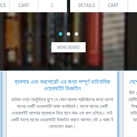
ILS
CART
DETAILS
CART
MORE BOOKS
ব্যবসায় এবং করপোরেট এর জন্য সম্পূর্ণ ডাইনামিক
দেশ
ওয়েবসাইট ডিজাইন
দীর্
বর্তমান তথ্য প্রযুক্তির যুগে যে কোন ব্যবসা প্রতিষ্ঠানের জন্য ভালো
হোস্ট
মানের একটি ওয়েবসাইট থাকা অপরিহার্য। ভালো মানের একটি
লিন
ওয়েবসাইট আপনার ব্যবসাকে নিয়ে যাবে আর এক ধাপ এগিয়ে। তাই
ডাটা
একটি ভালো মানের ওয়েবসাইট ডিজাইন করতে আলফা নেট এ আজ ই
আল
যোগাযোগ করুন।