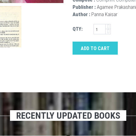
Publisher :
Agamee Prakashan
Author :
Panna Kaisar
QTY:
ADD TO CART
RECENTLY UPDATED BOOKS