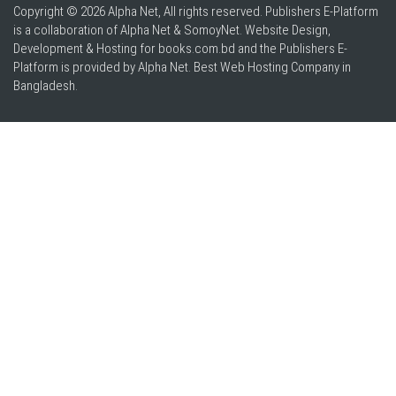
Copyright © 2026 Alpha Net, All rights reserved. Publishers E-Platform
is a collaboration of Alpha Net & SomoyNet.
Website Design
,
Development & Hosting for books.com.bd and the Publishers E-
Platform is provided by Alpha Net. Best
Web Hosting Company in
Bangladesh
.