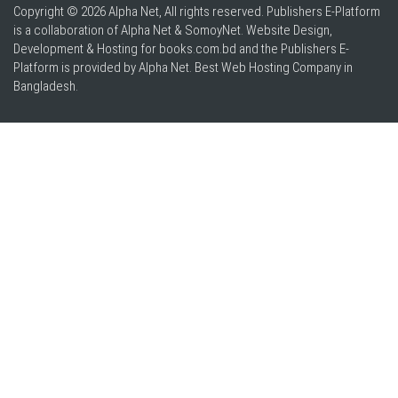
Copyright © 2026 Alpha Net, All rights reserved. Publishers E-Platform
is a collaboration of Alpha Net & SomoyNet.
Website Design
,
Development & Hosting for books.com.bd and the Publishers E-
Platform is provided by Alpha Net. Best
Web Hosting Company in
Bangladesh
.