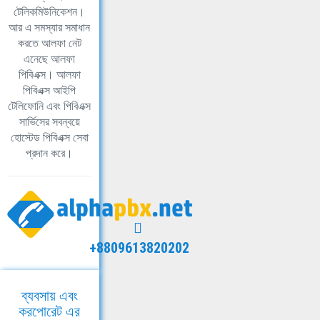
টেলিকমিউনিকেশন।
আর এ সমস্যার সমাধান
করতে আলফা নেট
এনেছে আলফা
পিবিএক্স। আলফা
পিবিএক্স আইপি
টেলিফোনি এবং পিবিএক্স
সার্ভিসের সবন্বয়ে
হোস্টেড পিবিএক্স সেবা
প্রদান করে।
+8809613820202
ব্যবসায় এবং
করপোরেট এর