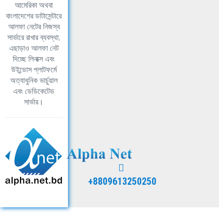
আমেরিকা অথবা
বাংলাদেশের ডাটাসেন্টারে
আলফা নেটের নিজস্ব
সার্ভারে রাখার ব্যবস্থা,
এছাড়াও আলফা নেট
দিচ্ছে লিনাক্স এবং
উইন্ডোস প্লাটফর্মে
অত্যাধুনিক ভার্চুয়াল
এবং ডেডিকেটেড
সার্ভার।
+8809613250250