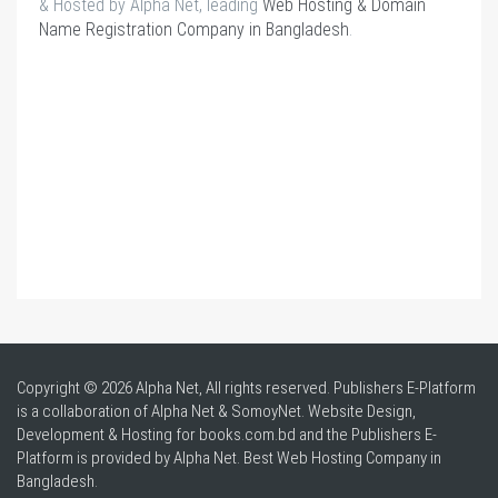
& Hosted by Alpha Net, leading
Web Hosting & Domain
Name Registration Company in Bangladesh
.
Copyright © 2026 Alpha Net, All rights reserved. Publishers E-Platform
is a collaboration of Alpha Net & SomoyNet.
Website Design
,
Development & Hosting for books.com.bd and the Publishers E-
Platform is provided by Alpha Net. Best
Web Hosting Company in
Bangladesh
.