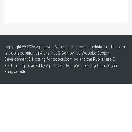
Copyright © 2026 Alpha Net, All rights reserved. Publishers E-Platform
is a collaboration of Alpha Net & SomoyNet.
Website Design
,
Development & Hosting for books.com.bd and the Publishers E-
Platform is provided by Alpha Net. Best
Web Hosting Company in
Bangladesh
.