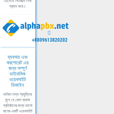
হোস্টেড পিবিএক্স সেবা
প্রদান করে।
+8809613820202
ব্যবসায় এবং
করপোরেট এর
জন্য সম্পূর্ণ
ডাইনামিক
ওয়েবসাইট
ডিজাইন
বর্তমান তথ্য প্রযুক্তির
যুগে যে কোন ব্যবসা
প্রতিষ্ঠানের জন্য ভালো
মানের একটি ওয়েবসাইট