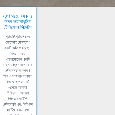
স্বল্প খরচে ব্যবসার
জন্য অত্যাধুনিক
টেলিফোন সিস্টেম
প্রতিটি প্রতিষ্ঠানের
ক্ষেত্রেই যোগাযোগ
একটি অতি গুরুত্বপূর্ণ
বিষয়। আর
যোগাযোগের একটি
ভালো মাধ্যম হতে পারে
টেলিকমিউনিকেশন।
আর এ সমস্যার সমাধান
করতে আলফা নেট
এনেছে আলফা
পিবিএক্স। আলফা
পিবিএক্স আইপি
টেলিফোনি এবং পিবিএক্স
সার্ভিসের সবন্বয়ে