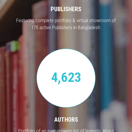
PUBLISHERS
Featuring complete portfolio & virtual showroom of
170 active Publishers in Bangladesh.
4,623
AUTHORS
Portfolio of an ever growing list of legends. About