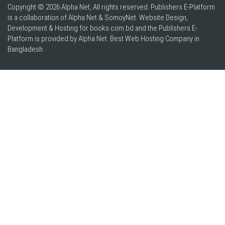
Copyright © 2026 Alpha Net, All rights reserved. Publishers E-Platform
is a collaboration of Alpha Net & SomoyNet.
Website Design
,
Development & Hosting for books.com.bd and the Publishers E-
Platform is provided by Alpha Net. Best
Web Hosting Company in
Bangladesh
.