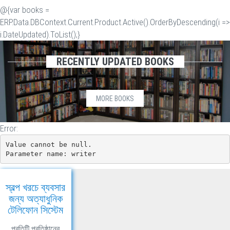
@{var books =
ERP.Data.DBContext.Current.Product.Active().OrderByDescending(i =>
i.DateUpdated).ToList();}
RECENTLY UPDATED BOOKS
MORE BOOKS
Error:
Value cannot be null.

Parameter name: writer
স্বল্প খরচে ব্যবসার
জন্য অত্যাধুনিক
টেলিফোন সিস্টেম
প্রতিটি প্রতিষ্ঠানের