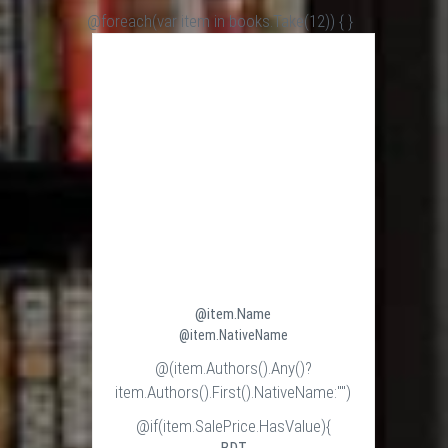
@foreach(var item in books.Take(12)) {
}
@item.Name
@item.NativeName
@(item.Authors().Any()?
item.Authors().First().NativeName:"")
@if(item.SalePrice.HasValue){