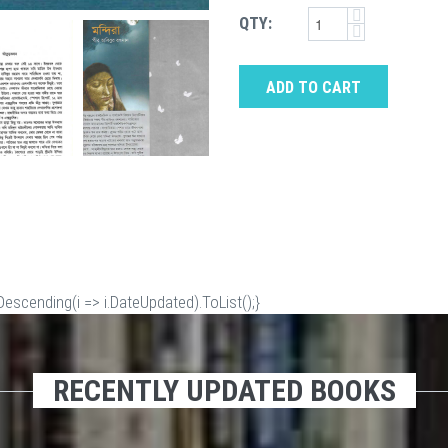
QTY:
ADD TO CART
scending(i => i.DateUpdated).ToList();}
RECENTLY UPDATED BOOKS