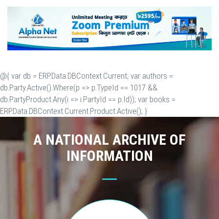
@{ var db = ERP.Data.DBContext.Current; var authors =
db.Party.Active().Where(p => p.TypeId == 1017 &&
db.PartyProduct.Any(i => i.PartyId == p.Id)); var books =
ERP.Data.DBContext.Current.Product.Active(); }
A NATIONAL ARCHIVE OF
INFORMATION