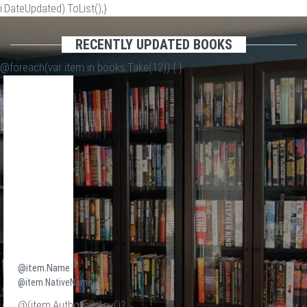
i.DateUpdated).ToList();}
RECENTLY UPDATED BOOKS
@foreach(var item in books.Take(12)) {
}
@item.Name
@item.NativeName
@(item.Authors().Any()?