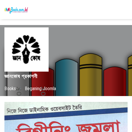
জ্ঞানকোষ প্রকাশনী
Books
/
Beganing Joomla