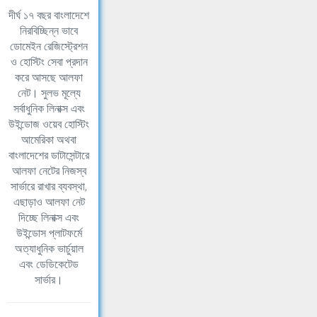
দীর্ঘ ১৭ বছর বাংলাদেশে
নিরবিচ্ছিন্ন ভাবে
ডোমেইন রেজিস্ট্রেশন
ও হোস্টিং সেবা প্রদান
করে আসছে আলফা
নেট। সুলভ মূল্যে
সর্বাধুনিক লিনাক্স এবং
উইন্ডোজ ওয়েব হোস্টিং
আমেরিকা অথবা
বাংলাদেশের ডাটাসেন্টারে
আলফা নেটের নিজস্ব
সার্ভারে রাখার ব্যবস্থা,
এছাড়াও আলফা নেট
দিচ্ছে লিনাক্স এবং
উইন্ডোস প্লাটফর্মে
অত্যাধুনিক ভার্চুয়াল
এবং ডেডিকেটেড
সার্ভার।