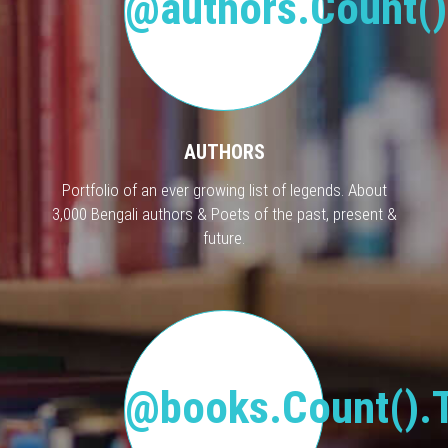
@authors.Count()
AUTHORS
Portfolio of an ever growing list of legends. About
3,000 Bengali authors & Poets of the past, present &
future.
@books.Count().T