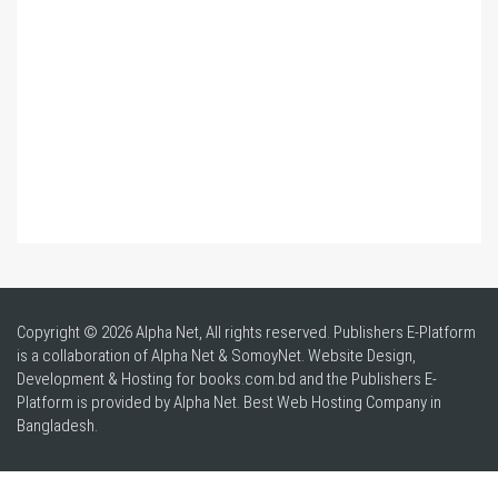
Copyright © 2026 Alpha Net, All rights reserved. Publishers E-Platform
is a collaboration of Alpha Net & SomoyNet.
Website Design
,
Development & Hosting for books.com.bd and the Publishers E-
Platform is provided by Alpha Net. Best
Web Hosting Company in
Bangladesh
.