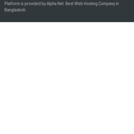
Platform is provided by Alpha Net. Best
Web Hosting Company in
Bangladesh
.