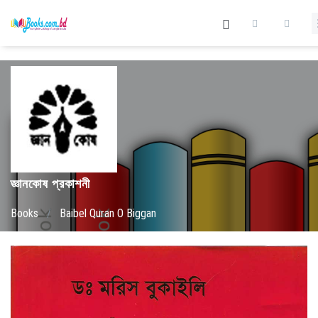
জ্ঞানকোষ প্রকাশনী
Books
/
Baibel Quran O Biggan