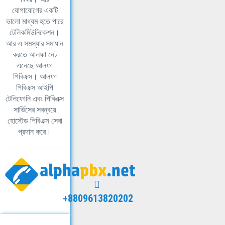
যোগাযোগের একটি
ভালো মাধ্যম হতে পারে
টেলিকমিউনিকেশন।
আর এ সমস্যার সমাধান
করতে আলফা নেট
এনেছে আলফা
পিবিএক্স। আলফা
পিবিএক্স আইপি
টেলিফোনি এবং পিবিএক্স
সার্ভিসের সবন্বয়ে
হোস্টেড পিবিএক্স সেবা
প্রদান করে।
+8809613820202