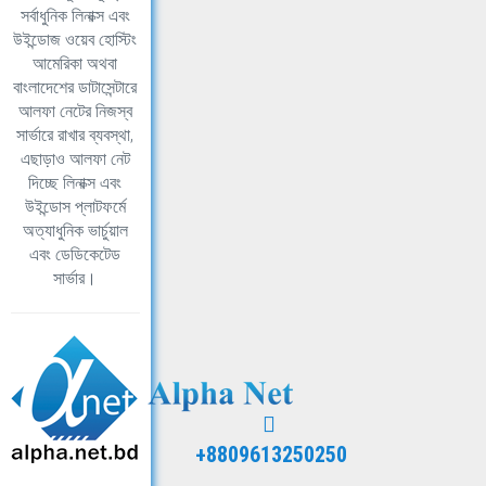
সর্বাধুনিক লিনাক্স এবং
উইন্ডোজ ওয়েব হোস্টিং
আমেরিকা অথবা
বাংলাদেশের ডাটাসেন্টারে
আলফা নেটের নিজস্ব
সার্ভারে রাখার ব্যবস্থা,
এছাড়াও আলফা নেট
দিচ্ছে লিনাক্স এবং
উইন্ডোস প্লাটফর্মে
অত্যাধুনিক ভার্চুয়াল
এবং ডেডিকেটেড
সার্ভার।
+8809613250250