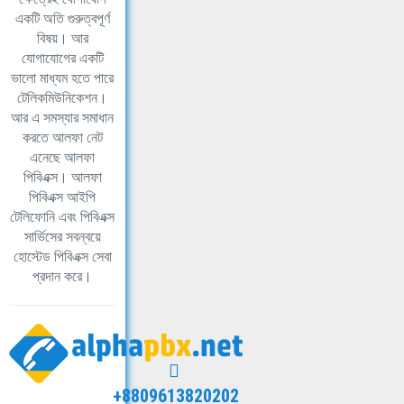
একটি অতি গুরুত্বপূর্ণ
বিষয়। আর
যোগাযোগের একটি
ভালো মাধ্যম হতে পারে
টেলিকমিউনিকেশন।
আর এ সমস্যার সমাধান
করতে আলফা নেট
এনেছে আলফা
পিবিএক্স। আলফা
পিবিএক্স আইপি
টেলিফোনি এবং পিবিএক্স
সার্ভিসের সবন্বয়ে
হোস্টেড পিবিএক্স সেবা
প্রদান করে।
+8809613820202