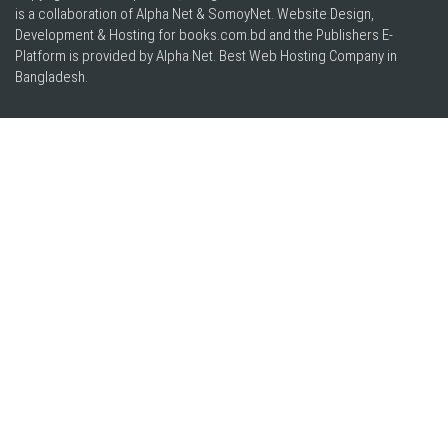
is a collaboration of Alpha Net & SomoyNet.
Website Design
,
Development & Hosting for books.com.bd and the Publishers E-
Platform is provided by Alpha Net. Best
Web Hosting Company in
Bangladesh
.