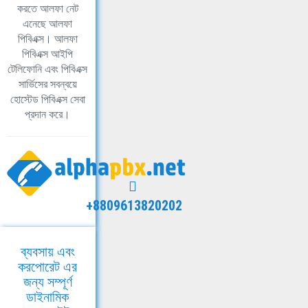
করতে আলফা নেট
এনেছে আলফা
পিবিএক্স। আলফা
পিবিএক্স আইপি
টেলিফোনি এবং পিবিএক্স
সার্ভিসের সবন্বয়ে
হোস্টেড পিবিএক্স সেবা
প্রদান করে।
+8809613820202
ব্যবসায় এবং
করপোরেট এর
জন্য সম্পূর্ণ
ডাইনামিক