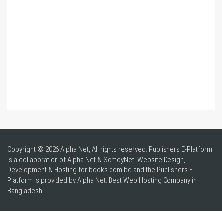
Copyright © 2026 Alpha Net, All rights reserved. Publishers E-Platform
is a collaboration of Alpha Net & SomoyNet.
Website Design
,
Development & Hosting for books.com.bd and the Publishers E-
Platform is provided by Alpha Net. Best
Web Hosting Company in
Bangladesh
.