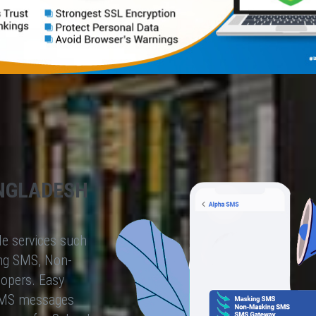
NGLADESH
le services such
ng SMS, Non-
lopers. Easy
 SMS messages