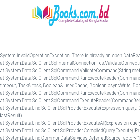
System.InvalidOperationException: There is already an open DataRe
at System.Data.SqlClient.SqlInternalConnectionTds.ValidateConn
at System.Data.SqlClient.SqlCommand.ValidateCommand(String met
at System.Data.SqlClient.SqlCommand.RunExecuteReader(CommandBe
timeout, Task& task, Boolean& usedCache, Boolean asyncWrite, Boo
at System.Data.SqlClient.SqlCommand.RunExecuteReader(CommandBe
at System.Data.SqlClient.SqlCommand.ExecuteReader(CommandBehav
at System.Data.Linq.SqlClient.SqlProvider.Execute(Expression query,
lastResult)
at System.Data.Linq.SqlClient.SqlProvider.ExecuteAll(Expression que
at System.Data.Linq.SqlClient.SqlProvider.CompiledQuery.Execute(IPr
at System.Data.Linq.CommonDataServices.DeferredSourceFactory`1.