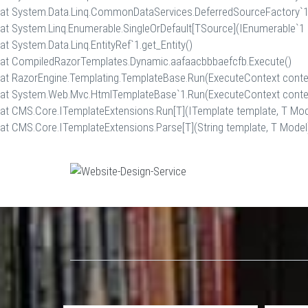
at System.Data.Linq.CommonDataServices.DeferredSourceFactory`1.
at System.Linq.Enumerable.SingleOrDefault[TSource](IEnumerable`1
at System.Data.Linq.EntityRef`1.get_Entity()
at CompiledRazorTemplates.Dynamic.aafaacbbbaefcfb.Execute()
at RazorEngine.Templating.TemplateBase.Run(ExecuteContext conte
at System.Web.Mvc.HtmlTemplateBase`1.Run(ExecuteContext conte
at CMS.Core.ITemplateExtensions.Run[T](ITemplate template, T Mod
at CMS.Core.ITemplateExtensions.Parse[T](String template, T Model