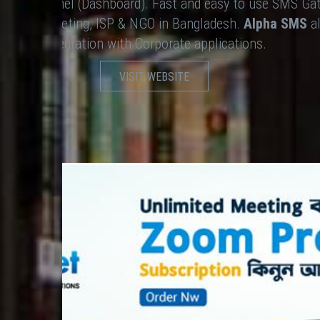
SMS Web Panel (Dashboard). Fast and easy to use SMS Gat
 SMS marketing, ISP & NGO in Bangladesh.
Alpha SMS
al
Integration with Corporate applications.
VISIT WEBSITE