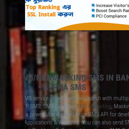
 MASKING/NONMASKING SMS IN BA
- ALPHA SMS
advanced SMS service provider in Bangladesh with multip
SMS API, OTP SMS, SMS Gateway,
SMS Marketing
, Maski
 It provides a powerful and easy-to-use SMS API for deve
th Software Applications & Websites. You can also send