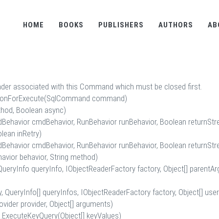
HOME
BOOKS
PUBLISHERS
AUTHORS
AB
ader associated with this Command which must be closed first.
ectionForExecute(SqlCommand command)
hod, Boolean async)
havior cmdBehavior, RunBehavior runBehavior, Boolean returnStre
lean inRetry)
havior cmdBehavior, RunBehavior runBehavior, Boolean returnStre
ior behavior, String method)
 QueryInfo queryInfo, IObjectReaderFactory factory, Object[] parentA
ry, QueryInfo[] queryInfos, IObjectReaderFactory factory, Object[] 
ovider provider, Object[] arguments)
ExecuteKeyQuery(Object[] keyValues)