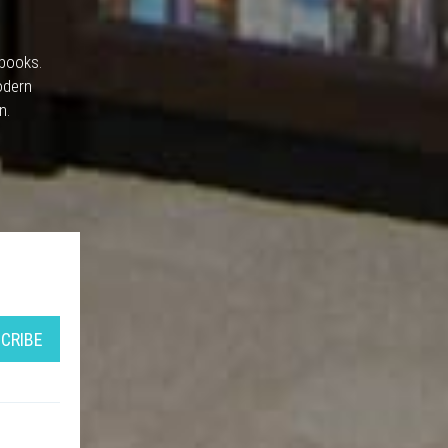
 books.
odern
n.
CRIBE