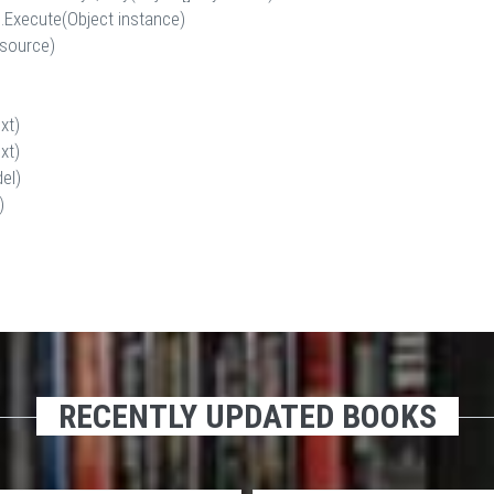
Execute(Object instance)
 source)
xt)
xt)
el)
)
RECENTLY UPDATED BOOKS