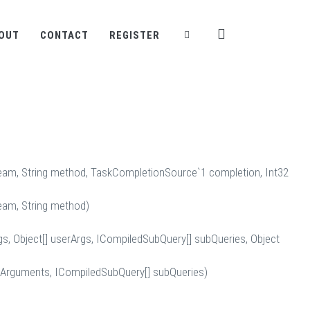
OUT
CONTACT
REGISTER
am, String method, TaskCompletionSource`1 completion, Int32
am, String method)
rgs, Object[] userArgs, ICompiledSubQuery[] subQueries, Object
userArguments, ICompiledSubQuery[] subQueries)