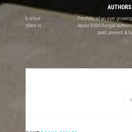
LISHERS
AUTHORS
te portfolio & virtual
Portfolio of an ever growing 
 active Publishers in
About 3,000 Bengali authors
gladesh.
past, present & fu