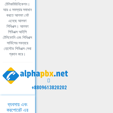
টেলিকমিউনিকেশন।
আর এ সমস্যার সমাধান
করতে আলফা নেট
এনেছে আলফা
পিবিএক্স। আলফা
পিবিএক্স আইপি
টেলিফোনি এবং পিবিএক্স
সার্ভিসের সবন্বয়ে
হোস্টেড পিবিএক্স সেবা
প্রদান করে।
+8809613820202
ব্যবসায় এবং
করপোরেট এর