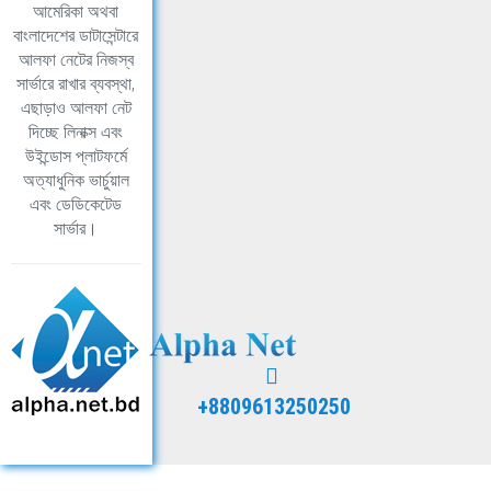
আমেরিকা অথবা
বাংলাদেশের ডাটাসেন্টারে
আলফা নেটের নিজস্ব
সার্ভারে রাখার ব্যবস্থা,
এছাড়াও আলফা নেট
দিচ্ছে লিনাক্স এবং
উইন্ডোস প্লাটফর্মে
অত্যাধুনিক ভার্চুয়াল
এবং ডেডিকেটেড
সার্ভার।
+8809613250250