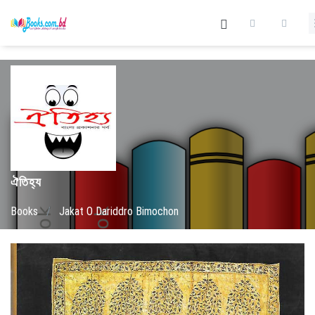
ঐতিহ্য
Books
/
Jakat O Dariddro Bimochon