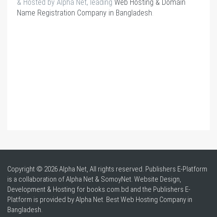
& Hosted by Alpha Net, leading
Web Hosting & Domain
Name Registration Company in Bangladesh
.
Copyright © 2026 Alpha Net, All rights reserved. Publishers E-Platform
is a collaboration of Alpha Net & SomoyNet.
Website Design
,
Development & Hosting for books.com.bd and the Publishers E-
Platform is provided by Alpha Net. Best
Web Hosting Company in
Bangladesh
.