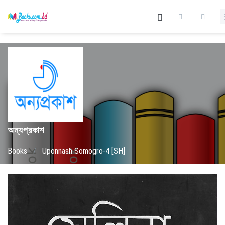
অন্যপ্রকাশ
Books
/
Uponnash Somogro-4 [SH]