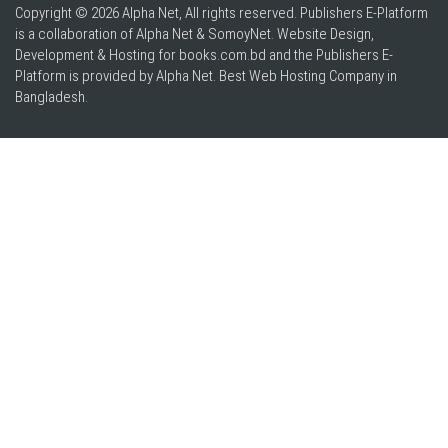
Copyright © 2026 Alpha Net, All rights reserved. Publishers E-Platform
is a collaboration of Alpha Net & SomoyNet.
Website Design
,
Development & Hosting for books.com.bd and the Publishers E-
Platform is provided by Alpha Net. Best
Web Hosting Company in
Bangladesh
.