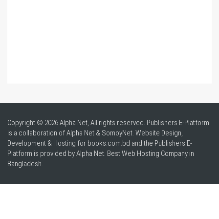
Copyright © 2026 Alpha Net, All rights reserved. Publishers E-Platform
is a collaboration of Alpha Net & SomoyNet.
Website Design
,
Development & Hosting for books.com.bd and the Publishers E-
Platform is provided by Alpha Net. Best
Web Hosting Company in
Bangladesh
.