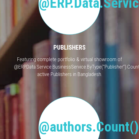
@ERP.Data.Servic
PUBLISHERS
Featuring complete portfolio & virtual showroom of
@ERP.Data.Service.BusinessService.ByType("Publisher").Count
active Publishers in Bangladesh.
@authors.Count()