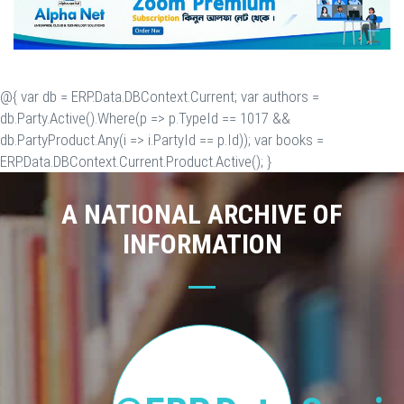
@{ var db = ERP.Data.DBContext.Current; var authors =
db.Party.Active().Where(p => p.TypeId == 1017 &&
db.PartyProduct.Any(i => i.PartyId == p.Id)); var books =
ERP.Data.DBContext.Current.Product.Active(); }
A NATIONAL ARCHIVE OF
INFORMATION