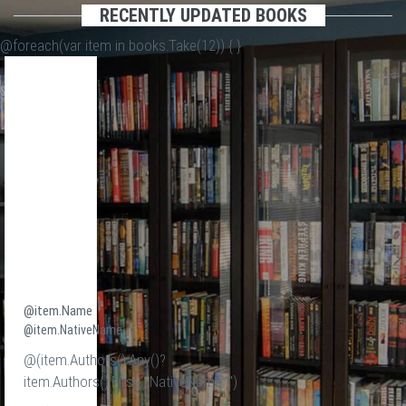
RECENTLY UPDATED BOOKS
@foreach(var item in books.Take(12)) {
}
@item.Name
@item.NativeName
@(item.Authors().Any()?
item.Authors().First().NativeName:"")