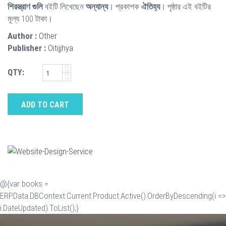
শিরস্ত্রাণ গুলি
বইটি লিখেছেন
অন্যান্য
। প্রকাশক
ঐতিহ্য
। পৃষ্ঠার এই বইটির
মূল্য 100 টাকা।
Author :
Other
Publisher :
Oitijjhya
QTY:
ADD TO CART
@{var books =
ERP.Data.DBContext.Current.Product.Active().OrderByDescending(i =>
i.DateUpdated).ToList();}