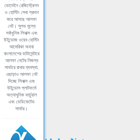
ডোমেইন রেজিস্ট্রেশন
ও হোস্টিং সেবা প্রদান
করে আসছে আলফা
নেট। সুলভ মূল্যে
সর্বাধুনিক লিনাক্স এবং
উইন্ডোজ ওয়েব হোস্টিং
আমেরিকা অথবা
বাংলাদেশের ডাটাসেন্টারে
আলফা নেটের নিজস্ব
সার্ভারে রাখার ব্যবস্থা,
এছাড়াও আলফা নেট
দিচ্ছে লিনাক্স এবং
উইন্ডোস প্লাটফর্মে
অত্যাধুনিক ভার্চুয়াল
এবং ডেডিকেটেড
সার্ভার।