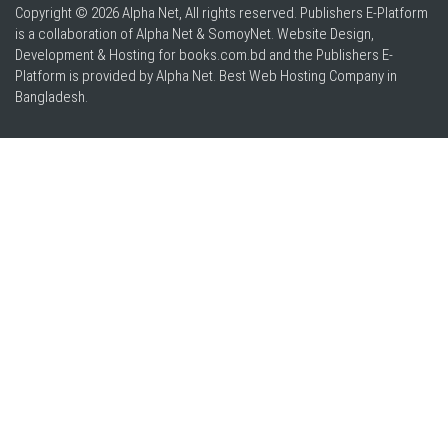
Copyright © 2026 Alpha Net, All rights reserved. Publishers E-Platform
is a collaboration of Alpha Net & SomoyNet.
Website Design
,
Development & Hosting for books.com.bd and the Publishers E-
Platform is provided by Alpha Net. Best
Web Hosting Company in
Bangladesh
.