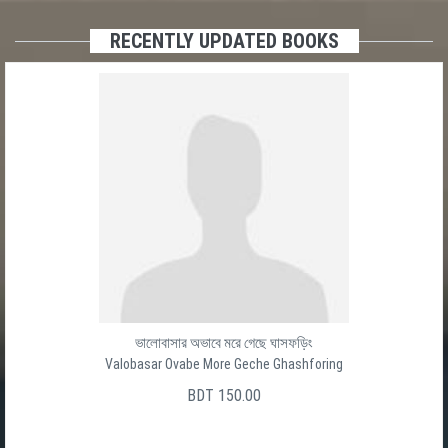
RECENTLY UPDATED BOOKS
Baro Ghater Shesh Ghat
বার ঘাটের শেষ ঘাট
সালেক উদ্দীন
BDT 150.00