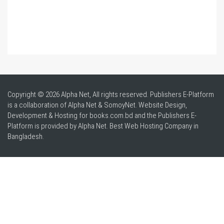
Copyright © 2026 Alpha Net, All rights reserved. Publishers E-Platform
is a collaboration of Alpha Net & SomoyNet.
Website Design
,
Development & Hosting for books.com.bd and the Publishers E-
Platform is provided by Alpha Net. Best
Web Hosting Company in
Bangladesh
.