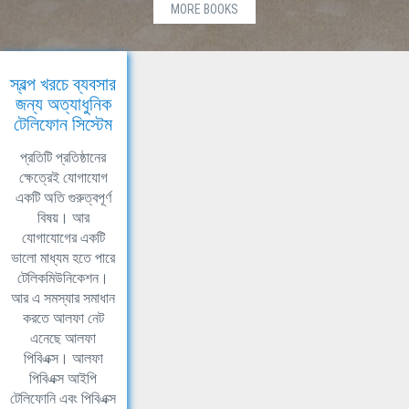
MORE BOOKS
স্বল্প খরচে ব্যবসার
জন্য অত্যাধুনিক
টেলিফোন সিস্টেম
প্রতিটি প্রতিষ্ঠানের
ক্ষেত্রেই যোগাযোগ
একটি অতি গুরুত্বপূর্ণ
বিষয়। আর
যোগাযোগের একটি
ভালো মাধ্যম হতে পারে
টেলিকমিউনিকেশন।
আর এ সমস্যার সমাধান
করতে আলফা নেট
এনেছে আলফা
পিবিএক্স। আলফা
পিবিএক্স আইপি
টেলিফোনি এবং পিবিএক্স