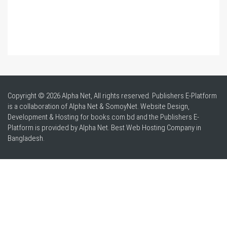
Copyright © 2026 Alpha Net, All rights reserved. Publishers E-Platform
is a collaboration of Alpha Net & SomoyNet.
Website Design
,
Development & Hosting for books.com.bd and the Publishers E-
Platform is provided by Alpha Net. Best
Web Hosting Company in
Bangladesh
.