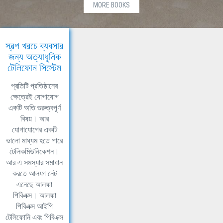
MORE BOOKS
স্বল্প খরচে ব্যবসার
জন্য অত্যাধুনিক
টেলিফোন সিস্টেম
প্রতিটি প্রতিষ্ঠানের
ক্ষেত্রেই যোগাযোগ
একটি অতি গুরুত্বপূর্ণ
বিষয়। আর
যোগাযোগের একটি
ভালো মাধ্যম হতে পারে
টেলিকমিউনিকেশন।
আর এ সমস্যার সমাধান
করতে আলফা নেট
এনেছে আলফা
পিবিএক্স। আলফা
পিবিএক্স আইপি
টেলিফোনি এবং পিবিএক্স