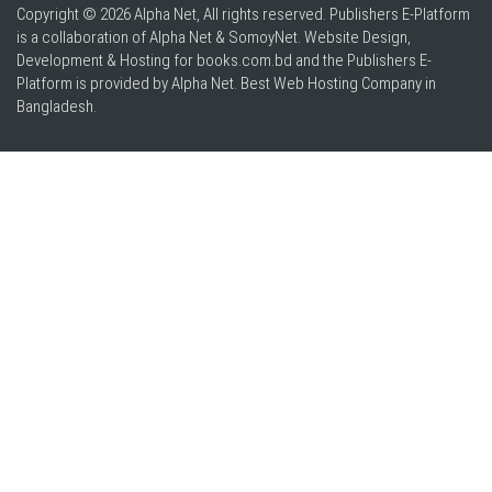
Copyright © 2026 Alpha Net, All rights reserved. Publishers E-Platform
is a collaboration of Alpha Net & SomoyNet.
Website Design
,
Development & Hosting for books.com.bd and the Publishers E-
Platform is provided by Alpha Net. Best
Web Hosting Company in
Bangladesh
.