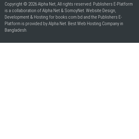
Copyright © 2026 Alpha Net, All rights reserved. Publishers E-Platform
is a collaboration of Alpha Net & SomoyNet.
Website Design
,
Development & Hosting for books.com.bd and the Publishers E-
Platform is provided by Alpha Net. Best
Web Hosting Company in
Bangladesh
.