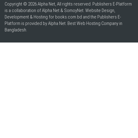
Copyright © 2026 Alpha Net, All rights reserved. Publishers E-Platform
is a collaboration of Alpha Net & SomoyNet.
Website Design
,
Development & Hosting for books.com.bd and the Publishers E-
Platform is provided by Alpha Net. Best
Web Hosting Company in
Bangladesh
.