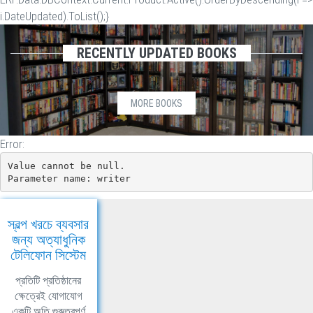
i.DateUpdated).ToList();}
RECENTLY UPDATED BOOKS
MORE BOOKS
Error:
Value cannot be null.

Parameter name: writer
স্বল্প খরচে ব্যবসার
জন্য অত্যাধুনিক
টেলিফোন সিস্টেম
প্রতিটি প্রতিষ্ঠানের
ক্ষেত্রেই যোগাযোগ
একটি অতি গুরুত্বপূর্ণ