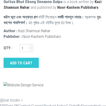
Guttus Bhut Ebong Onnanno Golpo
is a book written by
Kazi
Shamsun Nahar
and published by
Noor-Kashem Publishars
.
গুট্টস ভূত এবং অন্যান্য গল্প
বইটি লিখেছেন
কাজী শামসুন নাহার
। প্রকাশক
নুর-
কাশেম পাবলিশার্স
। 48 পৃষ্ঠার এই বইটির মূল্য 80 টাকা।
Author :
Kazi Shamsun Nahar
Publisher :
Noor-Kashem Publishars
QTY:
ADD TO CART
@{var books =
ERP.Data.DBContext.Current.Product.Active().OrderByDescending(i =>