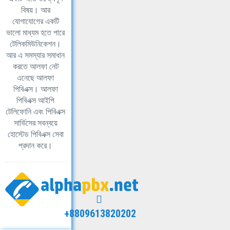
বিষয়। আর
যোগাযোগের একটি
ভালো মাধ্যম হতে পারে
টেলিকমিউনিকেশন।
আর এ সমস্যার সমাধান
করতে আলফা নেট
এনেছে আলফা
পিবিএক্স। আলফা
পিবিএক্স আইপি
টেলিফোনি এবং পিবিএক্স
সার্ভিসের সবন্বয়ে
হোস্টেড পিবিএক্স সেবা
প্রদান করে।
+8809613820202