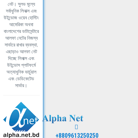
নেট। সুলভ মূল্যে
সর্বাধুনিক লিনাক্স এবং
উইন্ডোজ ওয়েব হোস্টিং
আমেরিকা অথবা
বাংলাদেশের ডাটাসেন্টারে
আলফা নেটের নিজস্ব
সার্ভারে রাখার ব্যবস্থা,
এছাড়াও আলফা নেট
দিচ্ছে লিনাক্স এবং
উইন্ডোস প্লাটফর্মে
অত্যাধুনিক ভার্চুয়াল
এবং ডেডিকেটেড
সার্ভার।
+8809613250250