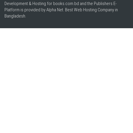
Development & Hosting for books.com.bd and the Publishers E-
Platform is provided by Alpha Net. Best
Web Hosting Company in
Bangladesh
.