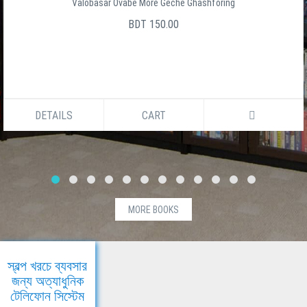
Valobasar Ovabe More Geche Ghashforing
BDT 150.00
DETAILS
CART
MORE BOOKS
স্বল্প খরচে ব্যবসার
জন্য অত্যাধুনিক
টেলিফোন সিস্টেম