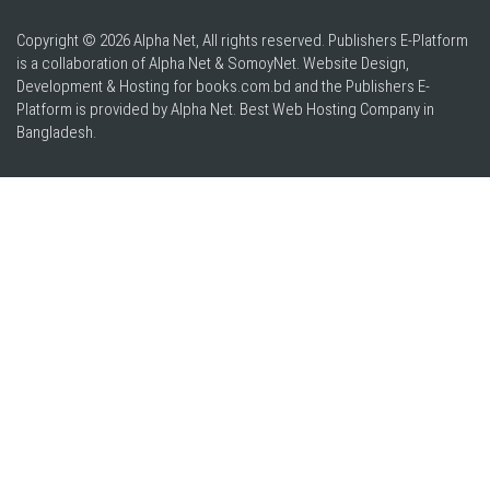
Copyright © 2026 Alpha Net, All rights reserved. Publishers E-Platform
is a collaboration of Alpha Net & SomoyNet.
Website Design
,
Development & Hosting for books.com.bd and the Publishers E-
Platform is provided by Alpha Net. Best
Web Hosting Company in
Bangladesh
.