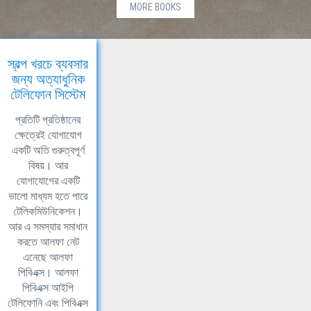
MORE BOOKS
স্বল্প খরচে ব্যবসার
জন্য অত্যাধুনিক
টেলিফোন সিস্টেম
প্রতিটি প্রতিষ্ঠানের
ক্ষেত্রেই যোগাযোগ
একটি অতি গুরুত্বপূর্ণ
বিষয়। আর
যোগাযোগের একটি
ভালো মাধ্যম হতে পারে
টেলিকমিউনিকেশন।
আর এ সমস্যার সমাধান
করতে আলফা নেট
এনেছে আলফা
পিবিএক্স। আলফা
পিবিএক্স আইপি
টেলিফোনি এবং পিবিএক্স