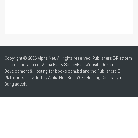
Copyright © 2026 Alpha Net, All rights reserved. Publishers E-Platform
is a collaboration of Alpha Net & SomoyNet.
Website Design
,
Development & Hosting for books.com.bd and the Publishers E-
Platform is provided by Alpha Net. Best
Web Hosting Company in
Bangladesh
.