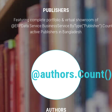
PUBLISHERS
Featuring complete portfolio & virtual showroom of
@ERP.Data.Service.BusinessService.ByType("Publisher").Count
active Publishers in Bangladesh.
@authors.Count()
AUTHORS