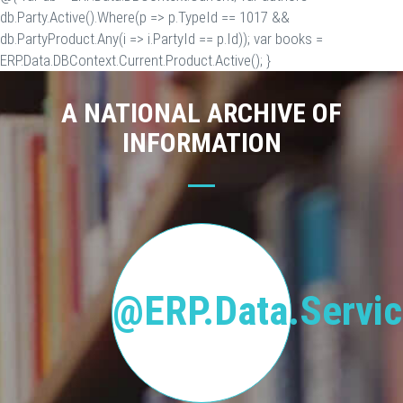
db.Party.Active().Where(p => p.TypeId == 1017 &&
db.PartyProduct.Any(i => i.PartyId == p.Id)); var books =
ERP.Data.DBContext.Current.Product.Active(); }
A NATIONAL ARCHIVE OF
INFORMATION
@ERP.Data.Servic