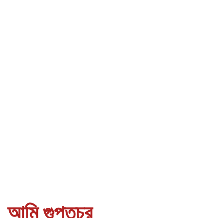
আমি গুপ্তচর