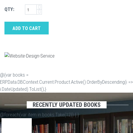
QTY:
ADD TO CART
@{var books =
ERP.Data.DBContext.Current.Product.Active().OrderByDescending(i =>
i.DateUpdated).ToList();}
RECENTLY UPDATED BOOKS
@foreach(var item in books.Take(12)) {
}