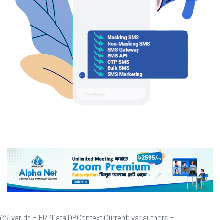
@{ var db = ERP.Data.DBContext.Current; var authors =