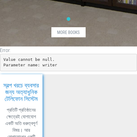
@item.ListPrice.Value.ToString("0.00")
}else if
(item.ListPrice.HasValue)
{
BDT
MORE BOOKS
@item.ListPrice.Value.ToString("0.00")
}
Error:
Value cannot be null.

Parameter name: writer
স্বল্প খরচে ব্যবসার
জন্য অত্যাধুনিক
টেলিফোন সিস্টেম
প্রতিটি প্রতিষ্ঠানের
ক্ষেত্রেই যোগাযোগ
একটি অতি গুরুত্বপূর্ণ
বিষয়। আর
যোগাযোগের একটি