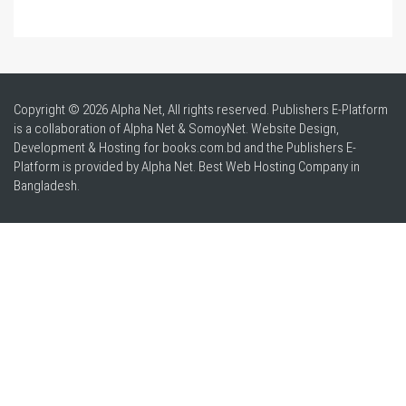
Copyright © 2026 Alpha Net, All rights reserved. Publishers E-Platform
is a collaboration of Alpha Net & SomoyNet.
Website Design
,
Development & Hosting for books.com.bd and the Publishers E-
Platform is provided by Alpha Net. Best
Web Hosting Company in
Bangladesh
.