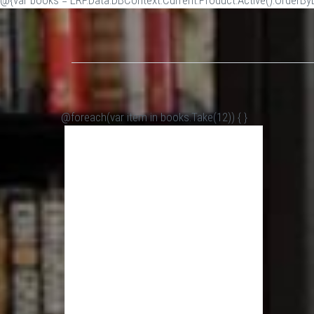
@{var books = ERP.Data.DBContext.Current.Product.Active().OrderByDe
@foreach(var item in books.Take(12)) {
}