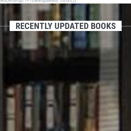
scending(i => i.DateUpdated).ToList();}
RECENTLY UPDATED BOOKS