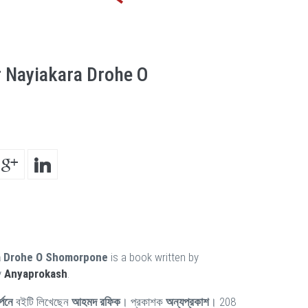
r Nayiakara Drohe O
ra Drohe O Shomorpone
is a book written by
y
Anyaprokash
.
্পনে
বইটি লিখেছেন
আহমদ রফিক
। প্রকাশক
অন্যপ্রকাশ
। 208