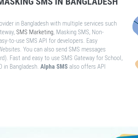
MASKING SMS IN BANGLADESH
vider in Bangladesh with multiple services such
teway,
SMS Marketing
, Masking SMS, Non-
easy-to-use SMS API for developers. Easy
& Websites. You can also send SMS messages
rd). Fast and easy to use SMS Gateway for School,
O in Bangladesh.
Alpha SMS
also offers API