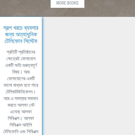
MORE BOOKS
স্বল্প খরচে ব্যবসার
জন্য অত্যাধুনিক
টেলিফোন সিস্টেম
প্রতিটি প্রতিষ্ঠানের
ক্ষেত্রেই যোগাযোগ
একটি অতি গুরুত্বপূর্ণ
বিষয়। আর
যোগাযোগের একটি
ভালো মাধ্যম হতে পারে
টেলিকমিউনিকেশন।
আর এ সমস্যার সমাধান
করতে আলফা নেট
এনেছে আলফা
পিবিএক্স। আলফা
পিবিএক্স আইপি
টেলিফোনি এবং পিবিএক্স