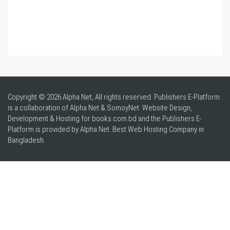
Copyright © 2026 Alpha Net, All rights reserved. Publishers E-Platform
is a collaboration of Alpha Net & SomoyNet.
Website Design
,
Development & Hosting for books.com.bd and the Publishers E-
Platform is provided by Alpha Net. Best
Web Hosting Company in
Bangladesh
.