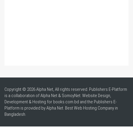
Copyright © 2026 Alpha Net, All rights reserved. Publishers E-Platform
is a collaboration of Alpha Net & SomoyNet.
Website Design
,
Development & Hosting for books.com.bd and the Publishers E-
Platform is provided by Alpha Net. Best
Web Hosting Company in
Bangladesh
.