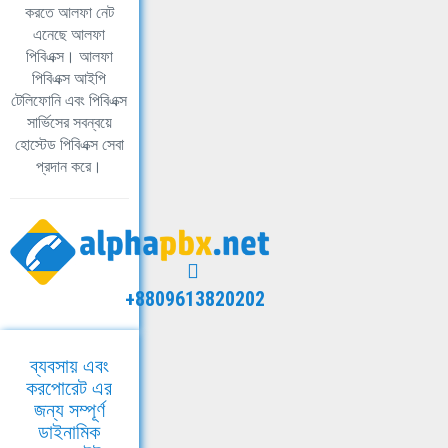
করতে আলফা নেট
এনেছে আলফা
পিবিএক্স। আলফা
পিবিএক্স আইপি
টেলিফোনি এবং পিবিএক্স
সার্ভিসের সবন্বয়ে
হোস্টেড পিবিএক্স সেবা
প্রদান করে।
+8809613820202
ব্যবসায় এবং
করপোরেট এর
জন্য সম্পূর্ণ
ডাইনামিক