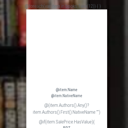
@foreach(var item in books.Take(12)) {
}
@item.Name
@item.NativeName
@(item.Authors().Any()?
item.Authors().First().NativeName:"")
@if(item.SalePrice.HasValue){