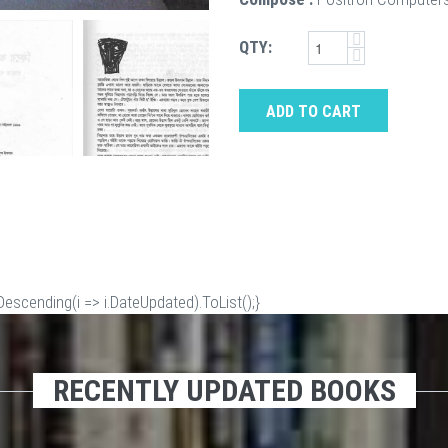
QTY:
ADD TO CART
scending(i => i.DateUpdated).ToList();}
RECENTLY UPDATED BOOKS