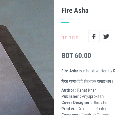
Fire Asha
BDT 60.00
Fire Asha
is a book written by
ফিরে আসা
বইটি লিখেছেন
রাহাত খান
। 
Author :
Rahat Khan
Publisher :
Anyaprokash
Cover Designer :
Dhruv Es
Printer :
Colourline Printers
Compose :
Positron Computer