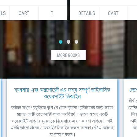
ILS
CART
DETAILS
CART
MORE BOOKS
ব্যবসায় এবং করপোরেট এর জন্য সম্পূর্ণ ডাইনামিক
দেশ
ওয়েবসাইট ডিজাইন
দীর্
বর্তমান তথ্য প্রযুক্তির যুগে যে কোন ব্যবসা প্রতিষ্ঠানের জন্য ভালো
হোস্ট
মানের একটি ওয়েবসাইট থাকা অপরিহার্য। ভালো মানের একটি
লিন
ওয়েবসাইট আপনার ব্যবসাকে নিয়ে যাবে আর এক ধাপ এগিয়ে। তাই
ডাটা
একটি ভালো মানের ওয়েবসাইট ডিজাইন করতে আলফা নেট এ আজ ই
আল
যোগাযোগ করুন।