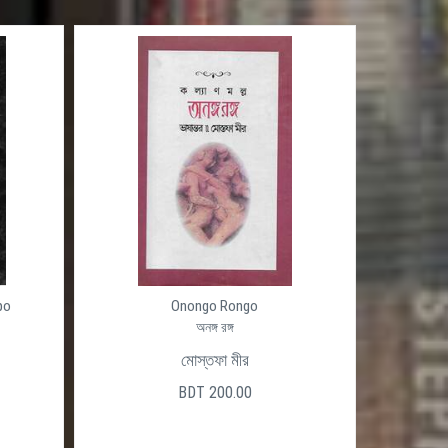
po
Onongo Rongo
অনঙ্গ রঙ্গ
মোস্তফা মীর
BDT 200.00