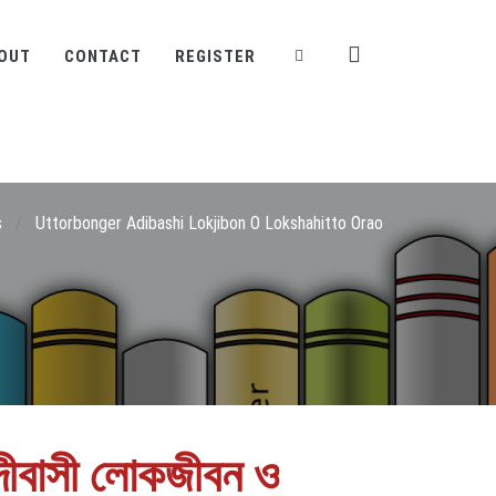
OUT
CONTACT
REGISTER
s
/
Uttorbonger Adibashi Lokjibon O Lokshahitto Orao
দীবাসী লোকজীবন ও