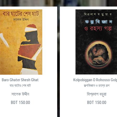
Baro Ghater Shesh Ghat
Kolpobiggan O Rohosso Gol
বার ঘাটের শেষ ঘাট
কল্পবিজ্ঞান ও রহস্য গল্প
সালেক উদ্দীন
বিপ্রদাশ বড়ুয়া
BDT 150.00
BDT 150.00