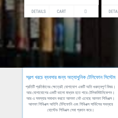
DETAILS
CART
DETA
স্বল্প খরচে ব্যবসার জন্য অত্যাধুনিক টেলিফোন সিস্টেম
প্রতিটি প্রতিষ্ঠানের ক্ষেত্রেই যোগাযোগ একটি অতি গুরুত্বপূর্ণ বিষয়।
আর যোগাযোগের একটি ভালো মাধ্যম হতে পারে টেলিকমিউনিকেশন।
আর এ সমস্যার সমাধান করতে আলফা নেট এনেছে আলফা পিবিএক্স।
আলফা পিবিএক্স আইপি টেলিফোনি এবং পিবিএক্স সার্ভিসের সবন্বয়ে
হোস্টেড পিবিএক্স সেবা প্রদান করে।