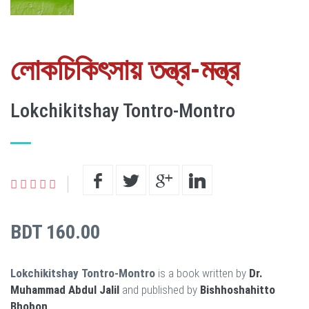
লোকচিকিৎসায় তন্ত্র-মন্ত্র
Lokchikitshay Tontro-Montro
BDT 160.00
Lokchikitshay Tontro-Montro
is a book written by
Dr.
Muhammad Abdul Jalil
and published by
Bishhoshahitto
Bhobon
.