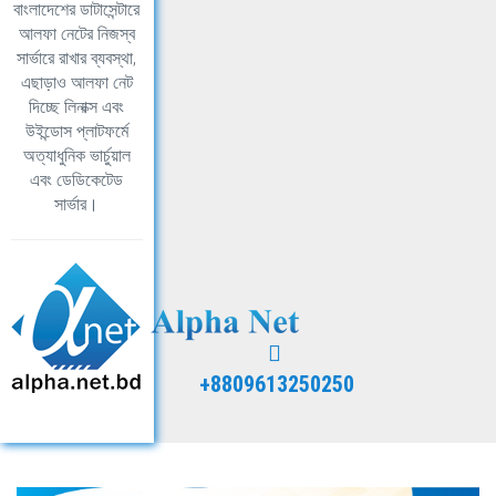
বাংলাদেশের ডাটাসেন্টারে
আলফা নেটের নিজস্ব
সার্ভারে রাখার ব্যবস্থা,
এছাড়াও আলফা নেট
দিচ্ছে লিনাক্স এবং
উইন্ডোস প্লাটফর্মে
অত্যাধুনিক ভার্চুয়াল
এবং ডেডিকেটেড
সার্ভার।
+8809613250250