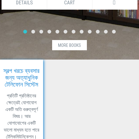
DETAILS
CART
MORE BOOKS
স্বল্প খরচে ব্যবসার
জন্য অত্যাধুনিক
টেলিফোন সিস্টেম
প্রতিটি প্রতিষ্ঠানের
ক্ষেত্রেই যোগাযোগ
একটি অতি গুরুত্বপূর্ণ
বিষয়। আর
যোগাযোগের একটি
ভালো মাধ্যম হতে পারে
টেলিকমিউনিকেশন।