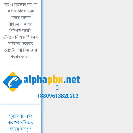
আর এ সমস্যার সমাধান
করতে আলফা নেট
এনেছে আলফা
পিবিএক্স। আলফা
পিবিএক্স আইপি
টেলিফোনি এবং পিবিএক্স
সার্ভিসের সবন্বয়ে
হোস্টেড পিবিএক্স সেবা
প্রদান করে।
+8809613820202
ব্যবসায় এবং
করপোরেট এর
জন্য সম্পূর্ণ