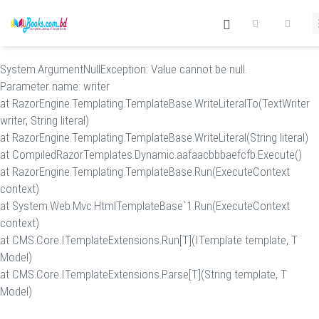
System.ArgumentNullException: Value cannot be null.
Parameter name: writer
at RazorEngine.Templating.TemplateBase.WriteLiteralTo(TextWriter
writer, String literal)
at RazorEngine.Templating.TemplateBase.WriteLiteral(String literal)
at CompiledRazorTemplates.Dynamic.aafaacbbbaefcfb.Execute()
at RazorEngine.Templating.TemplateBase.Run(ExecuteContext
context)
at System.Web.Mvc.HtmlTemplateBase`1.Run(ExecuteContext
context)
at CMS.Core.ITemplateExtensions.Run[T](ITemplate template, T
Model)
at CMS.Core.ITemplateExtensions.Parse[T](String template, T
Model)