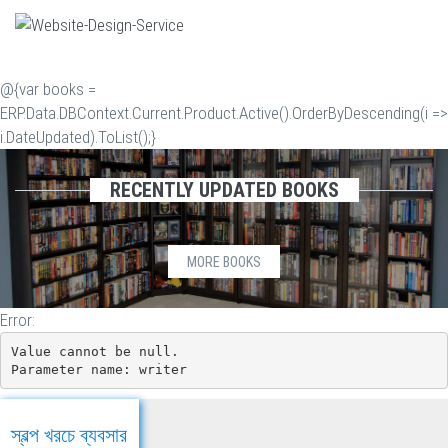
@{var books =
ERP.Data.DBContext.Current.Product.Active().OrderByDescending(i =>
i.DateUpdated).ToList();}
RECENTLY UPDATED BOOKS
MORE BOOKS
Error:
Value cannot be null.

Parameter name: writer
স্বল্প খরচে ব্যবসার