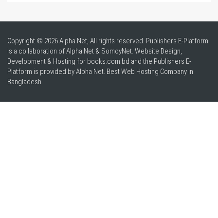
Copyright © 2026 Alpha Net, All rights reserved. Publishers E-Platform
is a collaboration of Alpha Net & SomoyNet.
Website Design
,
Development & Hosting for books.com.bd and the Publishers E-
Platform is provided by Alpha Net. Best
Web Hosting Company in
Bangladesh
.