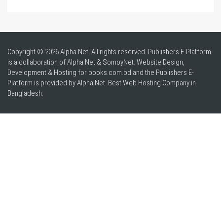
Copyright © 2026 Alpha Net, All rights reserved. Publishers E-Platform
is a collaboration of Alpha Net & SomoyNet.
Website Design
,
Development & Hosting for books.com.bd and the Publishers E-
Platform is provided by Alpha Net. Best
Web Hosting Company in
Bangladesh
.