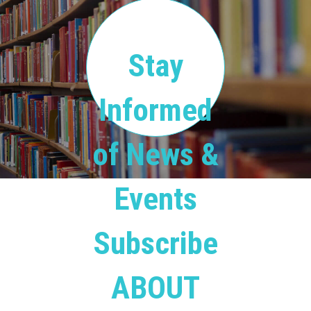
Stay
Informed
of News &
Events
Subscribe
ABOUT