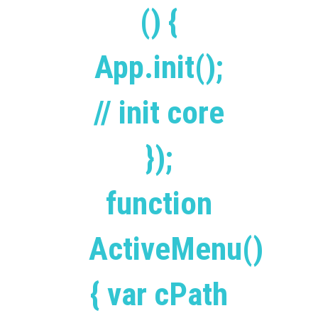
() {
App.init();
// init core
});
function
ActiveMenu()
{ var cPath