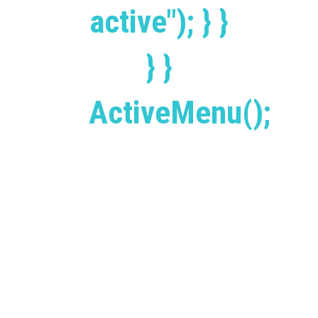
active"); } }
} }
ActiveMenu();