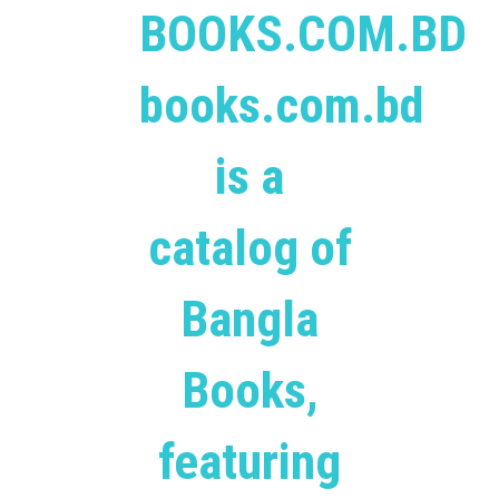
BOOKS.COM.BD
books.com.bd
is a
catalog of
Bangla
Books,
featuring