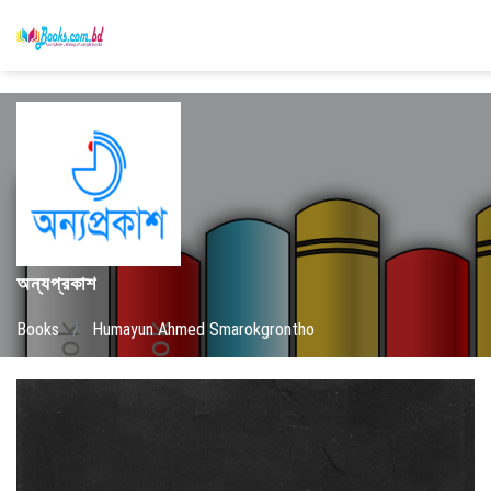
অন্যপ্রকাশ
Books
/
Humayun Ahmed Smarokgrontho