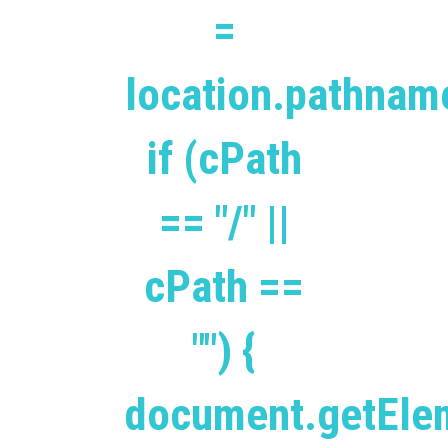
=
location.pathnam
if (cPath
== "/" ||
cPath ==
"") {
document.getEle