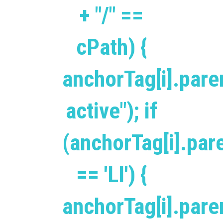
+ "/" ==
cPath) {
anchorTag[i].pare
active"); if
(anchorTag[i].pa
== 'LI') {
anchorTag[i].par