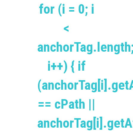
for (i = 0; i
<
anchorTag.length
i++) { if
(anchorTag[i].getA
== cPath ||
anchorTag[i].getAt