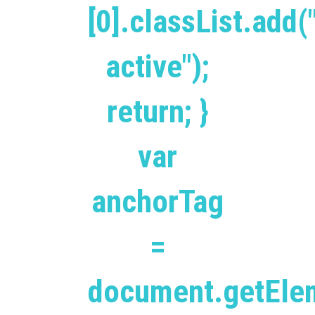
[0].classList.add(
active");
return; }
var
anchorTag
=
document.getEle