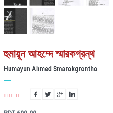
হুমায়ূন আহম্দে স্মারকগ্রন্থ
Humayun Ahmed Smarokgrontho