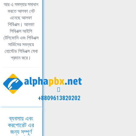
আর এ সমস্যার সমাধান
করতে আলফা নেট
এনেছে আলফা
পিবিএক্স। আলফা
পিবিএক্স আইপি
টেলিফোনি এবং পিবিএক্স
সার্ভিসের সবন্বয়ে
হোস্টেড পিবিএক্স সেবা
প্রদান করে।
+8809613820202
ব্যবসায় এবং
করপোরেট এর
জন্য সম্পূর্ণ