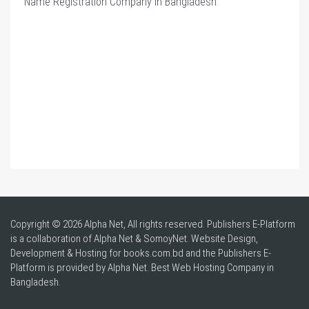
Name Registration Company in Bangladesh
.
Copyright © 2026 Alpha Net, All rights reserved. Publishers E-Platform
is a collaboration of Alpha Net & SomoyNet.
Website Design
,
Development & Hosting for books.com.bd and the Publishers E-
Platform is provided by Alpha Net. Best
Web Hosting Company in
Bangladesh
.