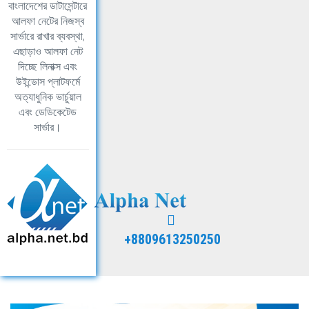
বাংলাদেশের ডাটাসেন্টারে
আলফা নেটের নিজস্ব
সার্ভারে রাখার ব্যবস্থা,
এছাড়াও আলফা নেট
দিচ্ছে লিনাক্স এবং
উইন্ডোস প্লাটফর্মে
অত্যাধুনিক ভার্চুয়াল
এবং ডেডিকেটেড
সার্ভার।
+8809613250250