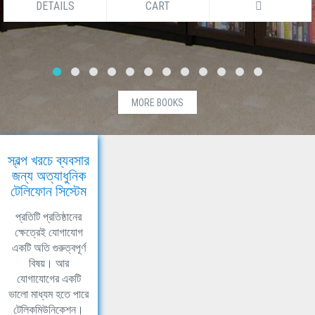
DETAILS
CART
MORE BOOKS
স্বল্প খরচে ব্যবসার
জন্য অত্যাধুনিক
টেলিফোন সিস্টেম
প্রতিটি প্রতিষ্ঠানের
ক্ষেত্রেই যোগাযোগ
একটি অতি গুরুত্বপূর্ণ
বিষয়। আর
যোগাযোগের একটি
ভালো মাধ্যম হতে পারে
টেলিকমিউনিকেশন।