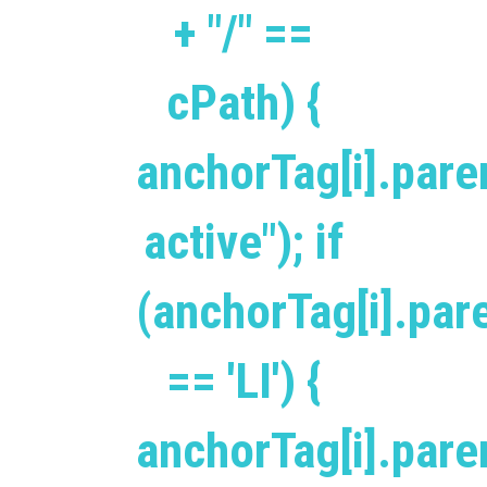
+ "/" ==
cPath) {
anchorTag[i].pare
active"); if
(anchorTag[i].pa
== 'LI') {
anchorTag[i].par