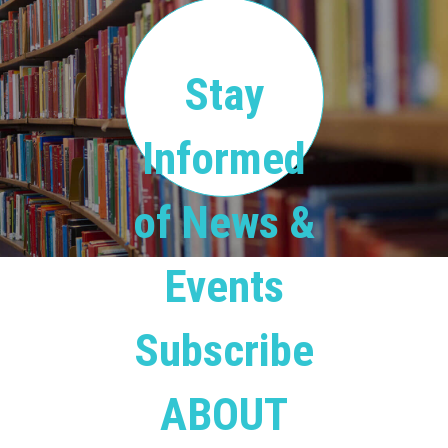
Stay
Informed
of News &
Events
Subscribe
ABOUT