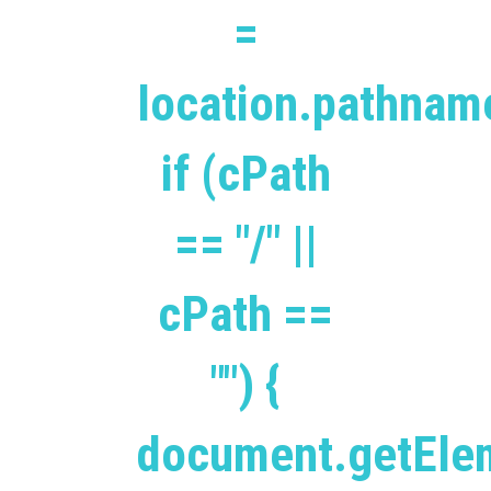
=
location.pathnam
if (cPath
== "/" ||
cPath ==
"") {
document.getEle