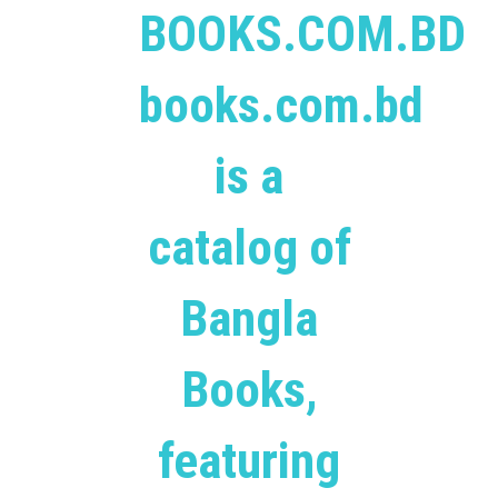
BOOKS.COM.BD
books.com.bd
is a
catalog of
Bangla
Books,
featuring