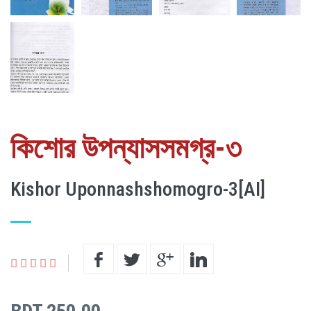
কিশোর উপন্যাসসমগ্র-৩
Kishor Uponnashshomogro-3[AI]