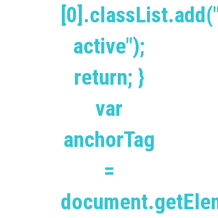
[0].classList.add(
active");
return; }
var
anchorTag
=
document.getEle