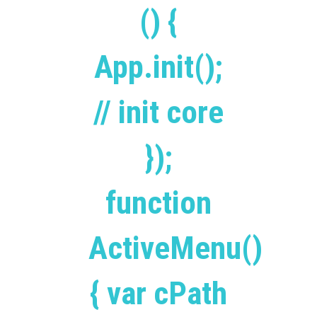
() {
App.init();
// init core
});
function
ActiveMenu()
{ var cPath