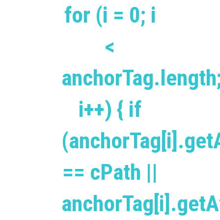
for (i = 0; i
<
anchorTag.length
i++) { if
(anchorTag[i].getA
== cPath ||
anchorTag[i].getAt