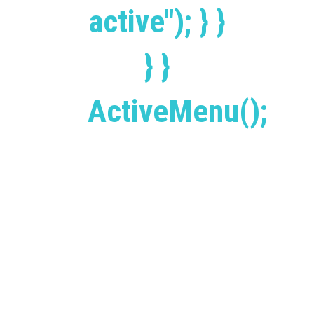
active"); } }
} }
ActiveMenu();