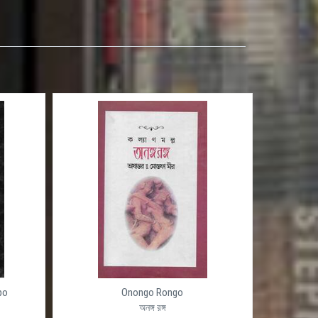
po
Onongo Rongo
অনঙ্গ রঙ্গ