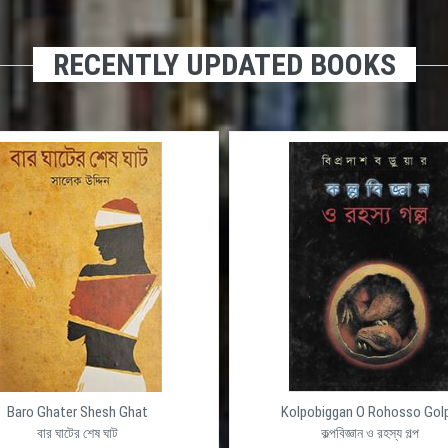
RECENTLY UPDATED BOOKS
Baro Ghater Shesh Ghat
Kolpobiggan O Rohosso Gol
বার ঘাটের শেষ ঘাট
কল্পবিজ্ঞান ও রহস্য গল্প