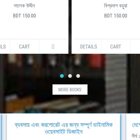
সালেক উদ্দীন
বিপ্রদাশ বড়ুয়া
BDT 150.00
BDT 150.00
ILS
CART
DETAILS
CART
MORE BOOKS
ব্যবসায় এবং করপোরেট এর জন্য সম্পূর্ণ ডাইনামিক
দেশ
ওয়েবসাইট ডিজাইন
দীর্