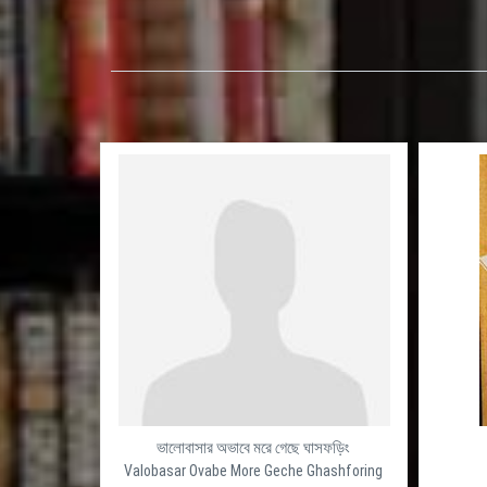
ভালোবাসার অভাবে মরে গেছে ঘাসফড়িং
Valobasar Ovabe More Geche Ghashforing